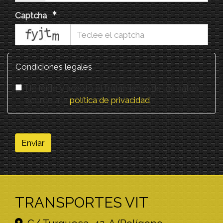
Captcha
captcha
Condiciones legales
He leído y acepto el tratamiento de los datos
acorde a la
política de privacidad
Enviar
TRANSPORTES VIT