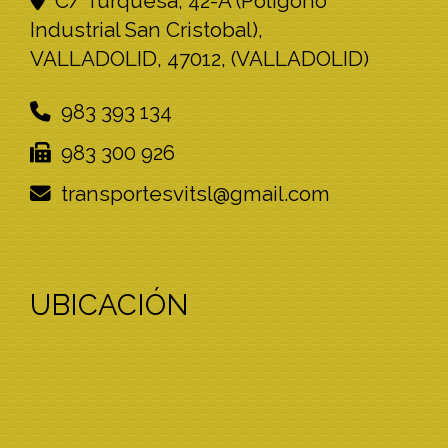
C/ Turquesa, 42-A (Polígono
Industrial San Cristobal),
VALLADOLID
,
47012
,
(VALLADOLID)
983 393 134
983 300 926
transportesvitsl
gmail.com
UBICACIÓN